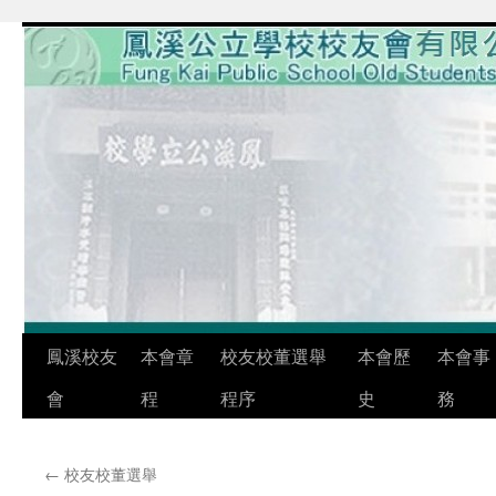
鳳溪校友
本會章
校友校董選舉
本會歷
本會事
會
程
程序
史
務
←
校友校董選舉