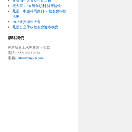
會員周年大會及特别大會
祝大家 2026 馬年順利 健康愉快
鳳溪一中創科同樂日 X 校友會聯歡
活動
2025會員週年大會
鳳溪公立學校校友會迎春晚會
聯絡我們
香港新界上水馬會道十七號
電話: (852) 2673 2678
電 郵:
info@fungkai.com