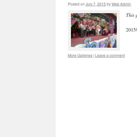
Posted on
July 7, 2015
by
Web Admin
This 
20
More Galleries
|
Leave a comment