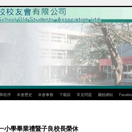
舉程序
本會歷史
本會事務
下載區
常見問題
屬校網站
Facebo
溪第一小學畢業禮暨子良校長榮休