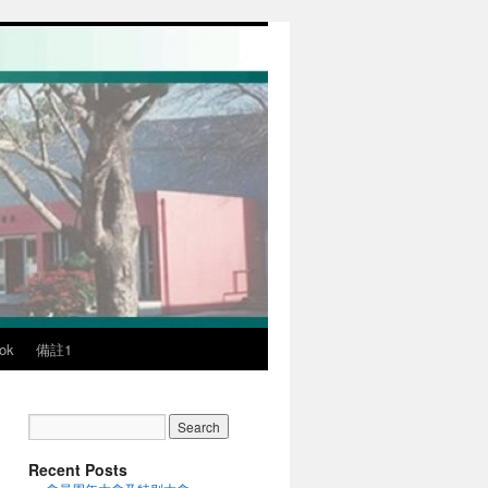
ok
備註1
Recent Posts